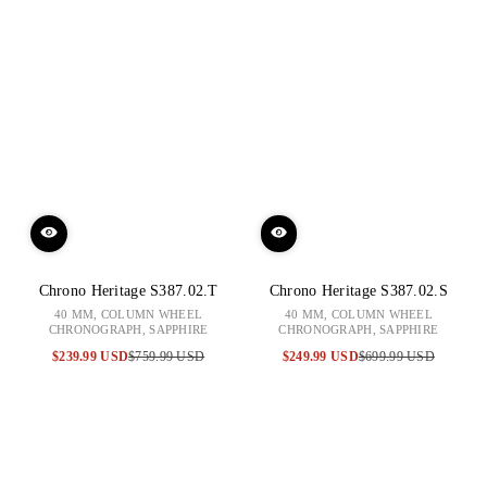
Chrono Heritage S387.02.T
Chrono Heritage S387.02.S
40 MM, COLUMN WHEEL
40 MM, COLUMN WHEEL
CHRONOGRAPH, SAPPHIRE
CHRONOGRAPH, SAPPHIRE
$239.99 USD
$759.99 USD
$249.99 USD
$699.99 USD
特
原
特
原
賣
價
賣
價
價
價