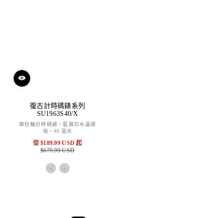
復古計時碼錶系列
SU1963S40/X
導柱輪計時碼錶，藍寶石水晶玻
璃，40 毫米
從
$189.99 USD
起
$679.99 USD
特
原
賣
價
價