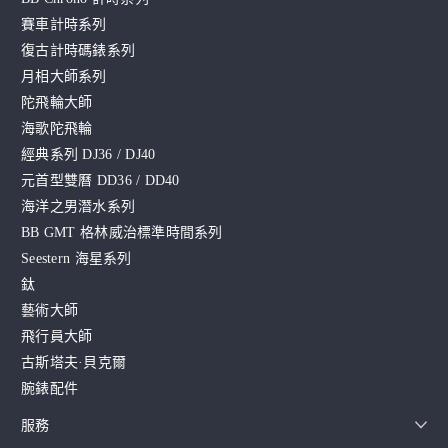
賽車計時系列
復古計時碼錶系列
月相大師系列
陀飛輪大師
海歌陀飛輪
經典系列 DJ36 / DJ40
元首型雙曆 DD36 / DD40
海洋之男潛水系列
BB GMT 格林威治標準時間系列
Seestern 海星系列
鈦
藝術大師
飛行員大師
古斯塔夫·貝克爾
腕錶配件
服務