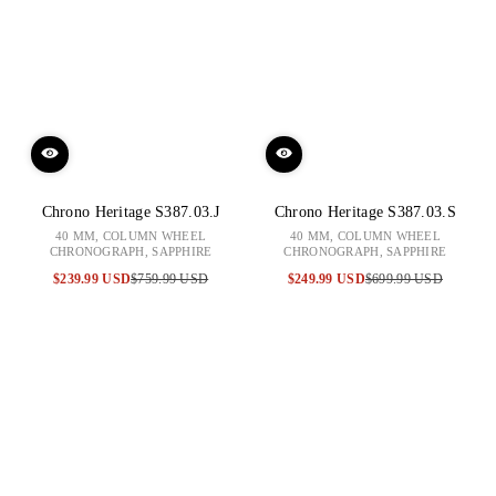
Chrono Heritage S387.03.J
Chrono Heritage S387.03.S
40 MM, COLUMN WHEEL
40 MM, COLUMN WHEEL
CHRONOGRAPH, SAPPHIRE
CHRONOGRAPH, SAPPHIRE
$239.99 USD
$759.99 USD
$249.99 USD
$699.99 USD
特
原
特
原
賣
價
賣
價
價
價