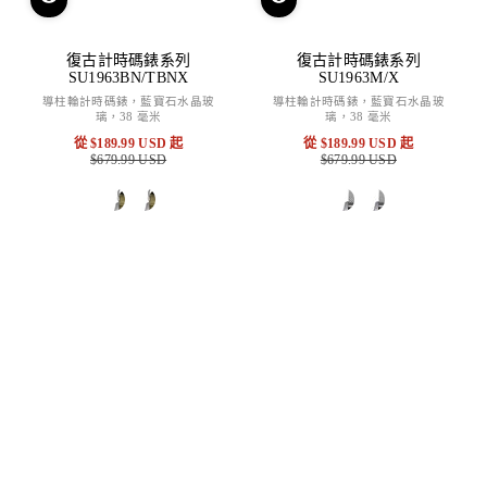
復古計時碼錶系列
復古計時碼錶系列
SU1963BN/TBNX
SU1963M/X
導柱輪計時碼錶，藍寶石水晶玻
導柱輪計時碼錶，藍寶石水晶玻
璃，38 毫米
璃，38 毫米
從
$189.99 USD
起
從
$189.99 USD
起
$679.99 USD
特
原
$679.99 USD
特
原
賣
價
賣
價
價
價