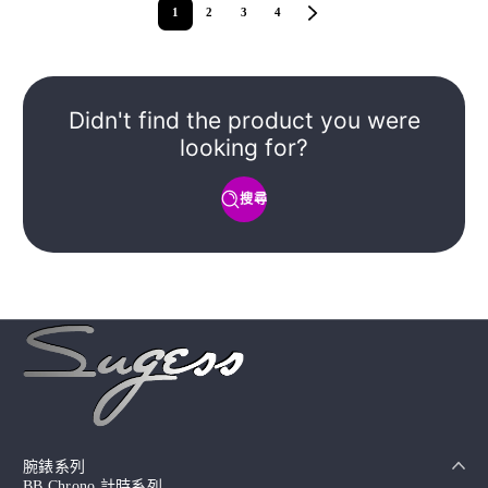
1
2
3
4
Didn't find the product you were
looking for?
搜尋
腕錶系列
BB Chrono 計時系列